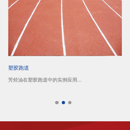
塑胶跑道
橡
芳烃油在塑胶跑道中的实例应用...
石