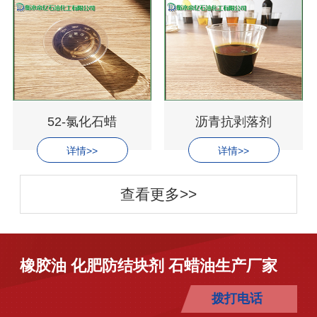
52-氯化石蜡
沥青抗剥落剂
详情>>
详情>>
查看更多>>
橡胶油 化肥防结块剂 石蜡油生产厂家
拨打电话