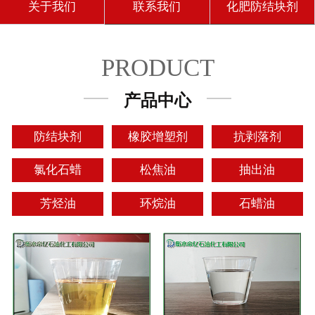
关于我们
联系我们
化肥防结块剂
PRODUCT
产品中心
防结块剂
橡胶增塑剂
抗剥落剂
氯化石蜡
松焦油
抽出油
芳烃油
环烷油
石蜡油