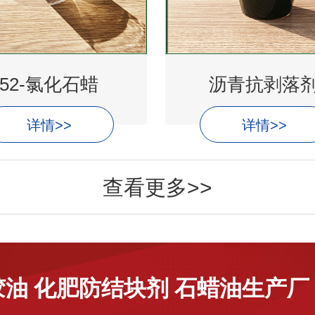
52-氯化石蜡
沥青抗剥落
详情>>
详情>>
查看更多>>
胶油 化肥防结块剂 石蜡油生产厂