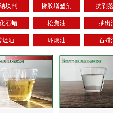
结块剂
橡胶增塑剂
抗剥
化石蜡
松焦油
抽出
芳烃油
环烷油
石蜡