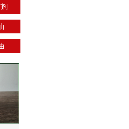
落剂
油
油