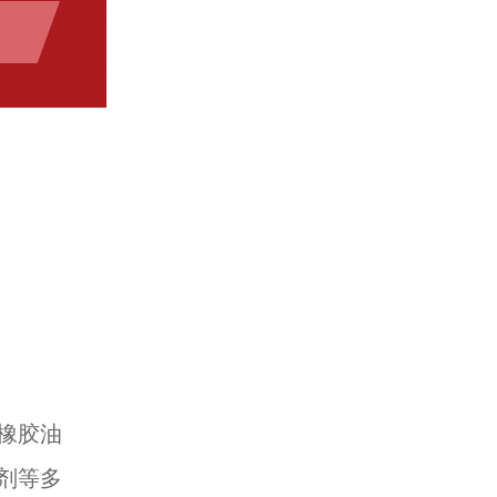
橡胶油
剂等多